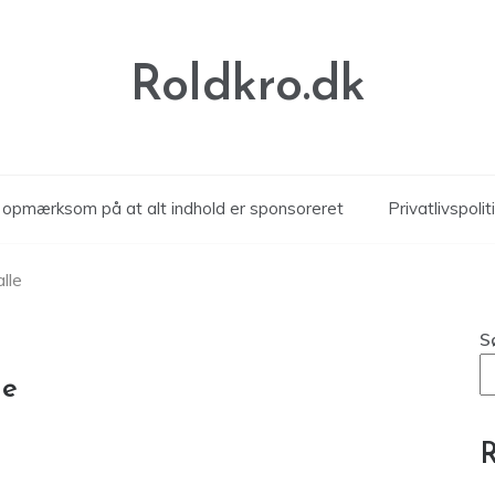
Roldkro.dk
r opmærksom på at alt indhold er sponsoreret
Privatlivspolit
alle
S
le
R