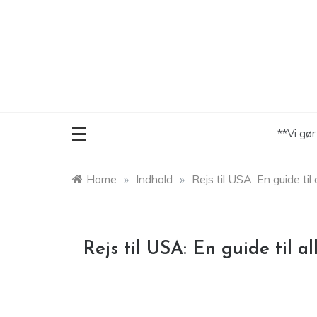
Skip
to
content
**Vi gø
Home
»
Indhold
»
Rejs til USA: En guide til 
Rejs til USA: En guide til al