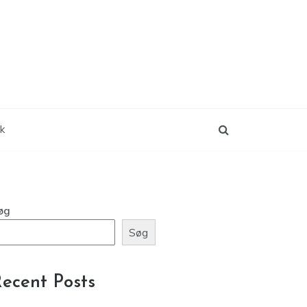
ik
øg
Søg
ecent Posts