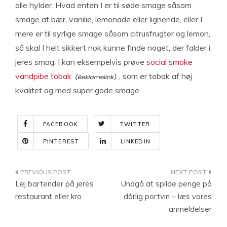
alle hylder. Hvad enten I er til søde smage såsom
smage af bær, vanilie, lemonade eller lignende, eller I
mere er til syrlige smage såsom citrusfrugter og lemon,
så skal I helt sikkert nok kunne finde noget, der falder i
jeres smag. I kan eksempelvis prøve
social smoke
vandpibe tobak
, som er tobak af høj
kvalitet og med super gode smage.
FACEBOOK
TWITTER
PINTEREST
LINKEDIN
Indlægsnavigation
Lej bartender på jeres
Undgå at spilde penge på
restaurant eller kro
dårlig portvin – læs vores
anmeldelser